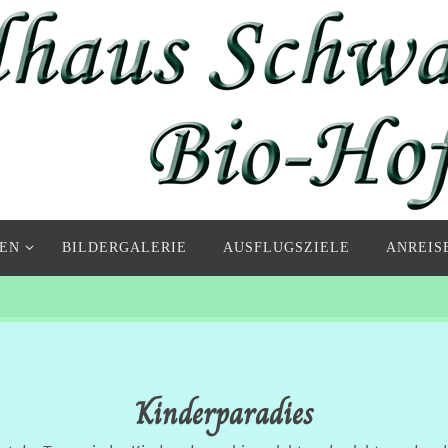
EN
BILDERGALERIE
AUSFLUGSZIELE
ANREIS
Kinderparadies